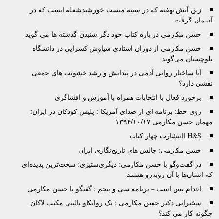
زين آتش نهفته كه در سينه منست خورشيدشعله ايست كه در
آسمان گرفت
حسن مکارمی در باره کتاب خود دگر شنیدن گذشته ها می گوید
حسن مکارمی از دوران استادی سیاوش کسرایی در دانشگاه
بلوچستان می‌گوید
آیا ساختار روانی آدمی در پیدایش و رشد خشونت های جمعی
نقشی دارد؟
برخورد فعال با انتخابات همراه با آموزش و افشاگری
روی خط: برنامه ای از صدای آمریکا : پلیس کودکان در ایران:
مهمان حسن مکارمی ۱۳۹۴/۱۰/۱۷
H&S اانتشارت چهار کتاب
حسن مکارمی: چالش های تاریخ‌نگاری ایران
در گفت‌وگو با حسن مکارمی: دیگری‌ستیزی؛ سخت‌ترین پدیده‌ای
که انسان‌ها با آن روبه‌رو هستند
اعدام بس است – برنامه سی و پنجم : گفتگو با حسن مکارمی
سخنرانی دکتر حسن مکارمی : یک روانکاو بالینی مکتب لاکان
چگونه کار می کند؟