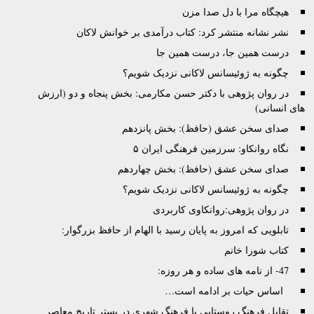
هیچگاه مرا با دل صدا مزن
نشر نشانه منتشر کرد: کتاب درآمدی بر خوانش لاکان
درست همین جا، درست همین جا
چگونه به ژوئیسانس لاکانی نزدیک شویم؟
در روان پژوهی با دکتر حسن مکارمی: بخش پنجاه و دو (ارزش
های انسانی)
صدای سخن عشق (حافظ): بخش پانزدهم
نگاه روانکاو: سرزمین فرهنگی ایران ۵
صدای سخن عشق (حافظ): بخش چهاردهم
چگونه به ژوئیسانس لاکانی نزدیک شویم؟
در روان پژوهی:روانکاوی کاربردی
تابلویی که امروز به پایان رسید با الهام از حافظ بزرگوار:
کتاب شورا خانم
47- از نامه های ساده و هر روزه:
‌ ‌ اساس حیات بر ادامه است…‌ ‌
تقابل فرهنگ روستایی با فرهنگ شهری در بستر تاریخ معاصر