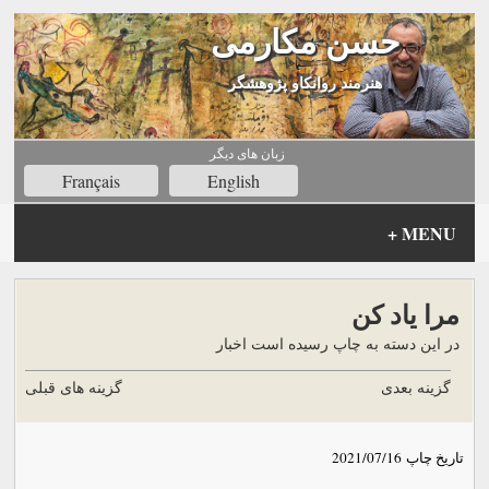
حسن مکارمی
هنرمند روانکاو پژوهشگر
زبان های ديگر
Français
English
+
MENU
مرا یاد کن
در این دسته به چاپ رسیده است اخبار
گزینه بعدی
گزینه های قبلی
تاریخ چاپ
2021/07/16