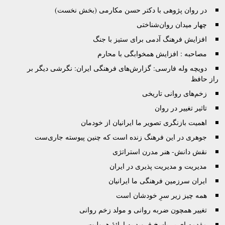
در روان پژوهی با دکتر حسن مکارمی (بخش نخست)
چهار میدان روان‌شناختی
افزایش فرهنگ آدمی برای ستیز با جنگ
مصاحبه : افزایش همخوابگی با محارم
دویچه وله فارسی: گزارش‌های فرهنگی ایران: نگرشی دیگر بر
راز حافظ
زخم‌های روانی تاریخی
تاثیر تغییر در روان
اهمیت بازنگری تصویر ما ایرانیان از خودمان
جوهرى در این فرهنگ زنده است که چنین پیوسته جاری‌ست
نقش دانش- هنر مدرن استراتژی
مدیریت و مدیریت پذیری در ایران
ایران سرزمین فرهنگی ما ایرانیان
همه چیز زیر سرِ خودشان است
تغییر همچون ضربه روانی و مولد زخم روانی
مقدمه ای بر پاسخ فروید به ارائۀ هیپولیت