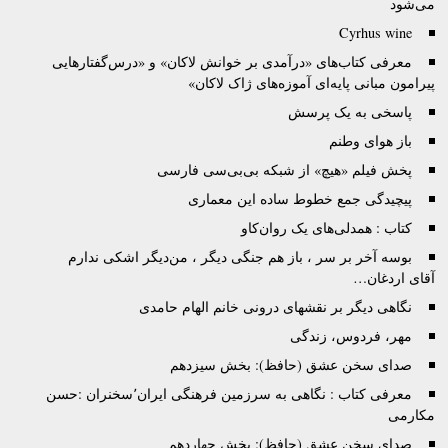
می‌شود
Cyrhus wine
معرفی کتاب‌های «درآمدی بر خوانش لاکان» و «درس‌گفتارهایی
پیرامون مبانی پایه‌ای آموزه‌های ژاک لاکان»
پاسخی به یک پرسش
باز هوای وطنم
پخش فیلم «هیچ» از شبکه بی‌بی‌سی فارسی
پیچیدگی جمع خطوط ساده این معماری
کتاب : همدلی‌های یک روان‌کاو
بوسه آخر بر سر ، باز هم جنگی دیگر ، من‌دیگر اشکی ندارم
آقای اردغان…
نگاهی دیگر بر نقشهای درونی خانم الهام حامدی
مهر، فردوس، زندگی
صدای سخن عشق (حافظ): بخش سیزدهم
معرفی کتاب : نگاهی به سرزمین فرهنگی ایران٬سخنران :حسن
مکارمی
صدای سخن عشق (حافظ): بخش چهاردهم