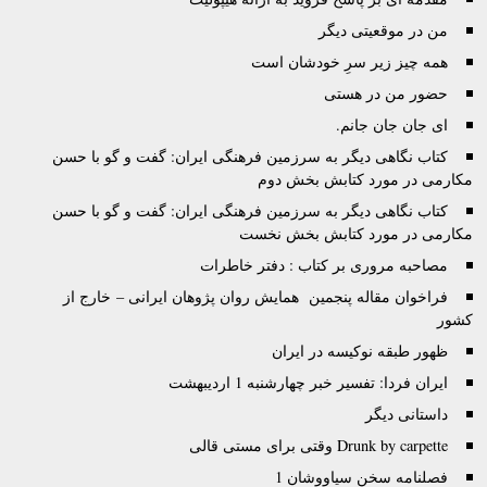
من در موقعیتی دیگر
همه چیز زیر سرِ خودشان است
حضور من در هستی
اى جان جان جانم.
کتاب نگاهی دیگر به سرزمین فرهنگی ایران: گفت و گو با حسن
مکارمی در مورد کتابش بخش دوم
کتاب نگاهی دیگر به سرزمین فرهنگی ایران: گفت و گو با حسن
مکارمی در مورد کتابش بخش نخست
مصاحبه مروری بر کتاب : دفتر خاطرات
فراخوان مقاله پنجمین همایش روان پژوهان ایرانی – خارج از
کشور
ظهور طبقه نوکیسه در ایران
ایران فردا: تفسیر خبر چهارشنبه 1 اردیبهشت
داستانی دیگر
Drunk by carpette وقتى براى مستى قالى
فصلنامه سخن سیاووشان 1