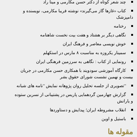
چند شعر کوتاه از دکتر حسن مکارمی و مینا راد
کتاب «غازها گاز می‌گيرند» نوشته فريبا مکارمی، نویسنده و
دامپزشک
رخنامه
نگاهی دیگر بر هشتاد و هفت بیت نخست شاهنامه
خوش نویسی معاصر و فرهنگ ایران
سمینار یکروزه‌ به‌ مناسبت ۸ مارس در استکهلم
رونمایی از کتاب : نگاهی به سرزمین فرهنگی ایران
کارگاه آموزشی سودويند با همکاری حسن مکارمی در جريان
بيست و نهمين نشست شورای حقوق بشر
“تصویری از جلسه تحلیل روان پژوهانه نمایش “نامه های شبانه
گزارش چهارمین گردهمایی پاریس در پشتیبانی از نسرین ستوده
و یارانش
انقلاب مشروطه ایران؛ پیدایش و دستاوردها
باستیل و اوین
مقوله ها