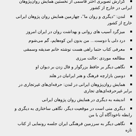
گزارش تصويری اختر قاسمی از نخستين همايش روان‌پژوهان
ايرانی در خارج از کشور
لندن: “دیگری و روان ما”، چهارمین همایش روان پژوهان ایرانی
خارج از کشور
ميزگرد آسيب های روانی و بهداشت روان در ايران امروز
درد دلی با دوست… من بدون اين کوه‌هايم، گم می‌شوم
معرفی کتاب حتما راهی هست نوشته خانم صدیقه وسمقی
مطالعه موردی :حالت مرزی
نگاهی دیگر بر حافظ بزرگوار و فال زدن بر دیوان او
دومین بازارچه فرهنگ و هنر ایرانیان در هلند
همایش روان‌پژوهان ایرانی در لندن: حرفه‌ای‌های غیرتجاری در
برابر غیرحرفه‌ای‌های تجاری
اندیشه به دیگری در همایش روان پژوهان ایرانی
دیگری منی است در موقعیت دیگر، نگاهی ساختاری به دیگری و
رابطه ناخودآگاه آن با من
نگاهی دیگر به سرزمین فرهنگی ایران جلسه رونمایی از کتاب
تازه