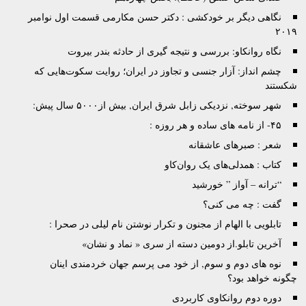
نگاهی دیگر بر خودکشی : دکتر حسن مکارمی قسمت اول نوامبر
۲۰۱۹
نگاه روانکاو: بررسی و نتیجه گیری از حادثه بندر بیروت
چشم انداز: آزار جنسی و تجاوز در ایران؛ روایت سکوت‌هایی که
شکستند
شهر سوخته, نزدیکی زابل شرق ایران, بیش از۵۰۰۰ سال پیش:
۴۵- از نامه های ساده و هر روزه :
شعر : صبرهای عاشقانه
کتاب : همدلی‌های یک روان‌کاو
“ترانه – آواز ” خورشید
گفت : چه می کنی؟
تابلویی با الهام از مجنون و تکرار نوشتن نام لیلی در صحرا :
آخرین تابلو.از دومین دسته از سری « نماد و نشان»
نوه های دوم و سوم, از خود می پرسم جهان خردمندی اینان
چگونه خواهد بود؟
دوره دوم روانکاوی کاربردی