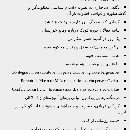
نگاهی ساختاری به نظریه «اسلام سیاسی مطلوب‌گرا و
گذشته‌باور» و عواقب خشونت‌بار آن
کسانی که به تفنگ باور دارند نابود خواهند شد
بیانیه فعالان حوزه کودک درباره وقایع خوزستان
یک روز در آتلیه: حسن مکارمی
نرگس محمدی: به شلاق و زندان محکوم شدم
به یاد اسماعیل خوئی
بیا قناری در بهشت با هم برقصیم
Dordogne : il ressuscite le vin perse dans le vignoble bergeracois
Portrait de Masrour Makaremi et de son vin perse : Cyrhus
Conférence en ligne : la renaissance des vins perses avec Cyrhus
درسگفتارهایی پیرامون مبانی پایه‌ای آموزه‌های ژاک لاکان
کودکان قربانی، خشونت و مصداق‌های خشونت علیه کودکان در
ایران
جلسه رونمایی از کتاب
شراب کوروش، فراتر از شراب: حرکتی در طرفداری