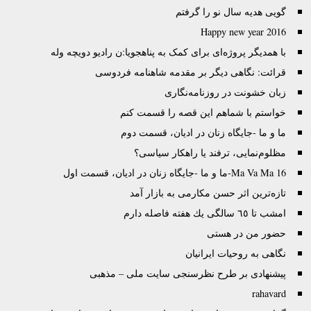
گویی هدیه سال نو را گرفتم
Happy new year 2016
با همدیگر پروژه‌‌ای برای کمک به پناهجویا:ن رادیو دویچه وله
قرائت: نگاهی دیگر بر مقدمه شاهنامه فردوسی
زبان خشونت در روزنامه‌نگاری
خواستم با شماهم این قصه را قسمت کنم
ما و ما -جایگاه‌ زنان در ادیان، قسمت دوم
مظلوم‌نمایی، ترفند یا راهکار سیاسی؟
Ma Va Ma 16-ما و ما -جایگاه‌ زنان در ادیان، قسمت اول
تازه‌ترین اثر حسن مکارمی به بازار آمد
امشب تا ٦٥ سالگى يك هفته فاصله دارم
حضور من در هستی
نگاهی به روحیات ایرانیان
پیشنهادی بر طرح نظرسنجی سایت ملی – مذهبی
rahavard