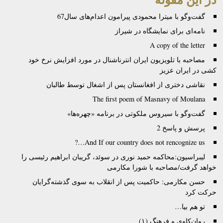
گفت‌وگو با میترا محمودی پیرامون اعدام‌های سال67
نامه‌ای برای نمایشگاه در شیراز
A copy of the letter
مصاحبه با تلویزیون ایران انترناشنال در مورد افزایش نرخ خود
کشی در ایران عزیز
نقاشی دختری از افغانستان پس از اشغال توسط طالبان
The first poem of Masnavy of Moulana
گفت‌وگو با سیروس ملکوتی در برنامه «چهره‌ها»
پرسش و پاسخ 2
And If our country does not rencognize us…?
لیبراسیون:محاکمه حمید نوری در سوئد، گریبان ابراهیم رئیسی را
خواهد گرفت/مصاحبه با شورا مکارمی
حسن مکارمی: حاکمیت پس از انقلاب به سوی گذشته‌گرایان
حرکت کرد
تو هم بیا…
روان‌کاوی و فرهنگ (۱)